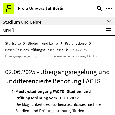
Springe
Service-
Freie Universität Berlin
direkt
Navigation
zu
Studium und Lehre
Inhalt
MENÜ
Startseite
Studium und Lehre
Prüfungsbüro
Beschlüsse des Prüfungsausschusses
02.06.2025 -
Übergangsregelung und undifferenzierte Benotung FACTS
02.06.2025 - Übergangsregelung und
undifferenzierte Benotung FACTS
Masterstudiengang FACTS - Studien- und
Prüfungsordnung vom 16.11.2022
Die Möglichkeit des Studienabschlusses nach der
Studien- und Prüfungsordnung für den