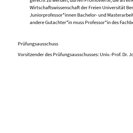
gerecht zu werden, dürfen Promovierte, die an ei
Wirtschaftswissenschaft der Freien Universität Ber
Juniorprofessor*innen Bachelor- und Masterarbei
andere Gutachter*in muss Professor*in des Fachbe
Prüfungsausschuss
Vorsitzender des Prüfungsausschusses: Univ.-Prof. Dr. 