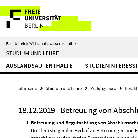
Springe
Service-
direkt
zu
Navigation
Inhalt
Fachbereich Wirtschaftswissenschaft
/
STUDIUM UND LEHRE
AUSLANDSAUFENTHALTE
STUDIENINTERESSI
Startseite
Studium und Lehre
Prüfungsbüro
Beschl
18.12.2019 - Betreuung von Abschl
Betreuung und Begutachtung von Abschlussarbe
Um dem steigenden Bedarf an Betreuungen und B