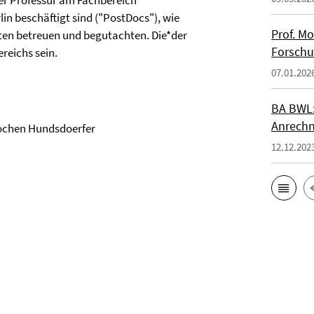
ner Professur am Fachbereich
lin beschäftigt sind ("PostDocs"), wie
Prof. M
ten betreuen und begutachten. Die*der
Forsch
reichs sein.
07.01.202
BA BWL:
Anrechn
Jochen Hundsdoerfer
12.12.202