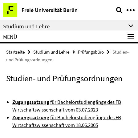
Springe
Service-
Freie Universität Berlin
direkt
Navigation
zu
Studium und Lehre
Inhalt
MENÜ
Startseite
Studium und Lehre
Prüfungsbüro
Studien-
und Prüfungsordnungen
Studien- und Prüfungsordnungen
Zugangssatzung
für Bachelorstudiengänge des FB
Wirtschaftswissenschaft vom 03.07.20
23
Zugangssatzung
für Bachelorstudiengänge des FB
Wirtschaftswissenschaft vom 18.06.2005