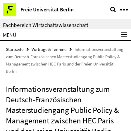
Springe
Service-
Freie Universität Berlin
direkt
Navigation
zu
Fachbereich Wirtschaftswissenschaft
Inhalt
MENÜ
Startseite
Vorträge & Termine
Informationsveranstaltung
zum Deutsch-Französischen Masterstudiengang Public Policy &
Management zwischen HEC Paris und der Freien Universität
Berlin
Informationsveranstaltung zum
Deutsch-Französischen
Masterstudiengang Public Policy &
Management zwischen HEC Paris