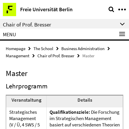
Springe
Service
Freie Universität Berlin
direkt
Navigation
zu
Chair of Prof. Bresser
Inhalt
MENU
Homepage
The School
Business Administration
Management
Chair of Prof. Bresser
Master
Master
Lehrprogramm
Veranstaltung
Details
Strategisches
Qualifikationsziele:
Die Forschung
Management
im Strategischen Management
(V / Ü, 4 SWS / 5
basiert auf verschiedenen Theorien