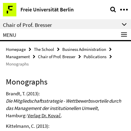
Springe
Service
Freie Universität Berlin
direkt
Navigation
zu
Chair of Prof. Bresser
Inhalt
MENU
Homepage
The School
Business Administration
Management
Chair of Prof. Bresser
Publications
Monographs
Monographs
Brandt, T. (2013):
Die Mitgliedschaftsstrategie - Wettbewerbsvorteile durch
das Management der institutionellen Umwelt,
Hamburg:
Verlag Dr. Kovač
.
Kittelmann, C. (2013):