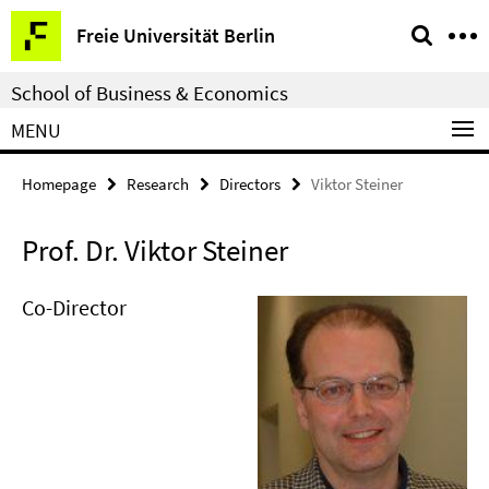
Springe
Service
Freie Universität Berlin
direkt
Navigation
zu
School of Business & Economics
Inhalt
MENU
Homepage
Research
Directors
Viktor Steiner
Prof. Dr. Viktor Steiner
Co-Director