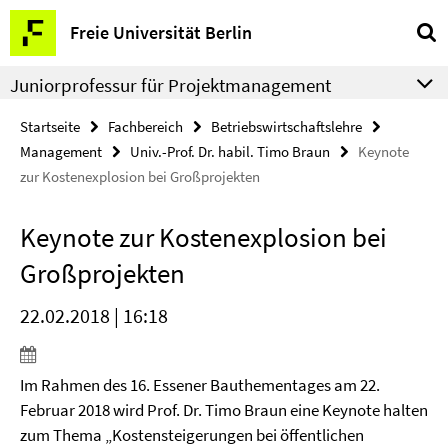
Springe
Service-
Freie Universität Berlin
direkt
Navigation
zu
Juniorprofessur für Projektmanagement
Inhalt
Startseite
Fachbereich
Betriebswirtschaftslehre
Management
Univ.-Prof. Dr. habil. Timo Braun
Keynote
zur Kostenexplosion bei Großprojekten
Keynote zur Kostenexplosion bei
Großprojekten
22.02.2018 | 16:18
Im Rahmen des 16. Essener Bauthementages am 22.
Februar 2018 wird Prof. Dr. Timo Braun eine Keynote halten
zum Thema „Kostensteigerungen bei öffentlichen