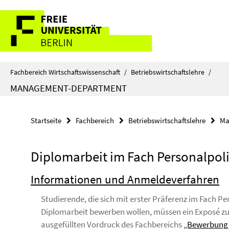
Springe
Service-
direkt
zu
Navigation
Inhalt
Fachbereich Wirtschaftswissenschaft
/
Betriebswirtschaftslehre
/
MANAGEMENT-DEPARTMENT
Startseite
Fachbereich
Betriebswirtschaftslehre
Ma
Diplomarbeit im Fach Personalpoli
Informationen und Anmeldeverfahren
Studierende, die sich mit erster Präferenz im Fach Pe
Diplomarbeit bewerben wollen, müssen ein Exposé z
ausgefüllten Vordruck des Fachbereichs
„Bewerbung 