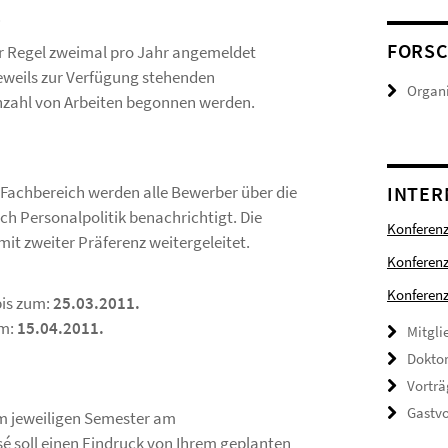
.
FORS
er Regel zweimal pro Jahr angemeldet
eweils zur Verfügung stehenden
Organi
nzahl von Arbeiten begonnen werden.
INTER
Fachbereich werden alle Bewerber über die
h Personalpolitik benachrichtigt. Die
Konferen
t zweiter Präferenz weitergeleitet.
Konferen
Konferenz
bis zum:
25.03.2011.
am:
15.04.2011.
Mitgli
Doktor
Vorträ
Gastvo
m jeweiligen Semester am
sé soll einen Eindruck von Ihrem geplanten