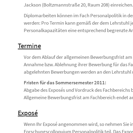
Jackson (Boltzmannstraße 20, Raum 208) einreichen
Diplomarbeiten können im Fach Personalpolitik in d
werden: Pro Termin kann gemäß der dem Lehrstuhl j
Personalkapazitäten eine entsprechend begrenzte A
Termine
Vor dem Ablauf der allgemeinen Bewerbungsfrist am 
Annahme bzw. Ablehnung ihrer Bewerbung für das Fac
abgelehnten Bewerbungen werden an den Lehrstuhl mi
Fristen für das Sommersemester 2011:
Abgabe des Exposés und Vordruck des Fachbereichs 
Allgemeine Bewerbungsfrist am Fachbereich endet 
Exposé
Wenn Ihr Exposé angenommen wird, so nehmen Sie i
Forschungscolloquium Personalpolitik teil. Das Expo