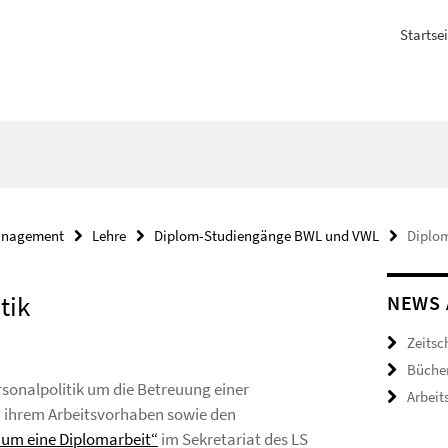
Startsei
nagement
Lehre
Diplom-Studiengänge BWL und VWL
Diplom
tik
NEWS 
Zeitsc
Büche
rsonalpolitik um die Betreuung einer
Arbeit
u ihrem Arbeitsvorhaben sowie den
um eine Diplomarbeit“
im Sekretariat des LS