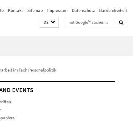
te
Kontakt
Sitemap
Impressum
Datenschutz
Barrierefreiheit
Suchbegriffe
DE
arbeit im Fach Personalpolitik
AND EVENTS
hriften
r
spapiere