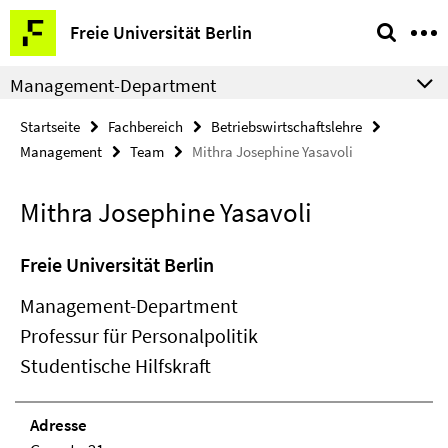
Springe
Service-
Freie Universität Berlin
direkt
Navigation
zu
Management-Department
Inhalt
Startseite
Fachbereich
Betriebswirtschaftslehre
Management
Team
Mithra Josephine Yasavoli
Mithra Josephine Yasavoli
Freie Universität Berlin
Management-Department
Professur für Personalpolitik
Studentische Hilfskraft
Adresse