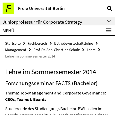
Springe
Service-
Freie Universität Berlin
direkt
Navigation
zu
Juniorprofessur für Corporate Strategy
Inhalt
MENÜ
Startseite
Fachbereich
Betriebswirtschaftslehre
Management
Prof. Dr. Ann-Christine Schulz
Lehre
Lehre im Sommersemester 2014
Lehre im Sommersemester 2014
Forschungsseminar FACTS (Bachelor)
Thema:
Top-Management and Corporate Governance:
CEOs, Teams & Boards
Studierende des Studiengangs Bachelor-BWL sollen im