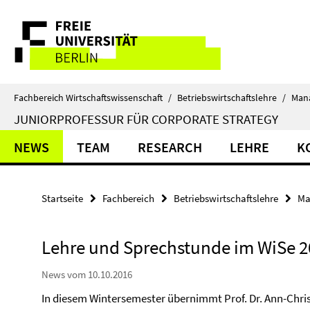
Springe
Service-
direkt
zu
Navigation
Inhalt
Fachbereich Wirtschaftswissenschaft
/
Betriebswirtschaftslehre
/
Man
JUNIORPROFESSUR FÜR CORPORATE STRATEGY
NEWS
TEAM
RESEARCH
LEHRE
K
Startseite
Fachbereich
Betriebswirtschaftslehre
Ma
Lehre und Sprechstunde im WiSe 2
News vom 10.10.2016
In diesem Wintersemester übernimmt Prof. Dr. Ann-Chris