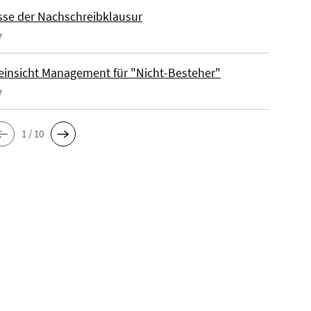
sse der Nachschreibklausur
7
einsicht Management für "Nicht-Besteher"
7
1 / 10