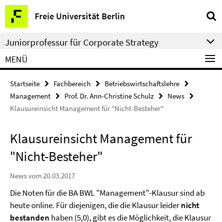
Springe
Service-
Freie Universität Berlin
direkt
Navigation
zu
Juniorprofessur für Corporate Strategy
Inhalt
MENÜ
Startseite
Fachbereich
Betriebswirtschaftslehre
Management
Prof. Dr. Ann-Christine Schulz
News
Klausureinsicht Management für "Nicht-Besteher"
Klausureinsicht Management für
"Nicht-Besteher"
News vom 20.03.2017
Die Noten für die BA BWL "Management"-Klausur sind ab
heute online. Für diejenigen, die die Klausur leider
nicht
bestanden
haben (5,0), gibt es die Möglichkeit, die Klausur