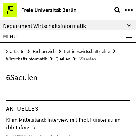
Springe
Service-
Freie Universität Berlin
direkt
Navigation
zu
Department Wirtschaftsinformatik
Inhalt
MENÜ
Startseite
Fachbereich
Betriebswirtschaftslehre
Wirtschaftsinformatik
Quellen
6Saeulen
6Saeulen
AKTUELLES
KI im Mittelstand: Interview mit Prof. Fürstenau im
rbb-Inforadio