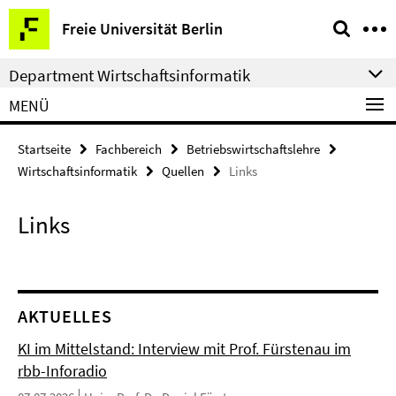
Springe
Service-
Freie Universität Berlin
direkt
Navigation
zu
Department Wirtschaftsinformatik
Inhalt
MENÜ
Startseite
Fachbereich
Betriebswirtschaftslehre
Wirtschaftsinformatik
Quellen
Links
Links
AKTUELLES
KI im Mittelstand: Interview mit Prof. Fürstenau im
rbb-Inforadio