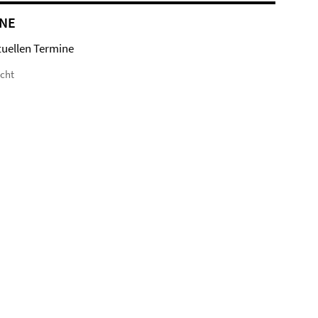
NE
tuellen Termine
icht