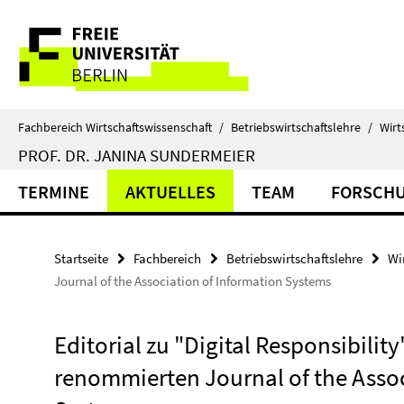
Springe
Service-
direkt
zu
Navigation
Inhalt
Fachbereich Wirtschaftswissenschaft
/
Betriebswirtschaftslehre
/
Wirt
PROF. DR. JANINA SUNDERMEIER
TERMINE
AKTUELLES
TEAM
FORSCH
Startseite
Fachbereich
Betriebswirtschaftslehre
Wi
Journal of the Association of Information Systems
Editorial zu "Digital Responsibility
renommierten Journal of the Assoc