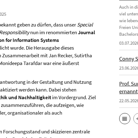
Auch in d
viel unte
025
wie leben
 bekannt geben zu dürfen, dass unser
Special
Freien Uni
 Responsibility
nun im renommierten
Journal
Bachelors
ion for Information Systems
03.07.202
licht wurde. Die Herausgabe dieses
n Zusammenarbeit mit Jan Recker, Sutirtha
Conny S
Monideepa Tarafdar war eine äußerst
23.06.202
Verantwortung in der Gestaltung und Nutzung
Prof. S
aktiziert werden kann. Dabei stehen
ernannt
thik und Nachhaltigkeit
im Vordergrund. Ziel
22.05.202
n zusammenzuführen, die aufzeigen, wie
er, organisationaler als auch
en Forschungsstand und skizzieren zentrale