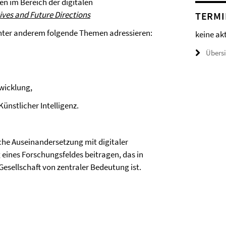
n im Bereich der digitalen
tives and Future Directions
TERMI
unter anderem folgende Themen adressieren:
keine ak
Übers
wicklung,
ünstlicher Intelligenz.
iche Auseinandersetzung mit digitaler
eines Forschungsfeldes beitragen, das in
esellschaft von zentraler Bedeutung ist.