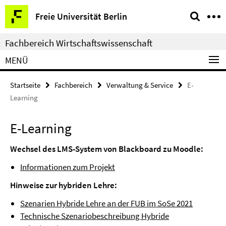
Springe
Service-
Freie Universität Berlin
direkt
Navigation
zu
Fachbereich Wirtschaftswissenschaft
Inhalt
MENÜ
Startseite
Fachbereich
Verwaltung & Service
E-
Learning
E-Learning
Wechsel des LMS-System von Blackboard zu Moodle:
Informationen zum Projekt
Hinweise zur hybriden Lehre:
Szenarien Hybride Lehre an der FUB im SoSe 2021
Technische Szenariobeschreibung Hybride