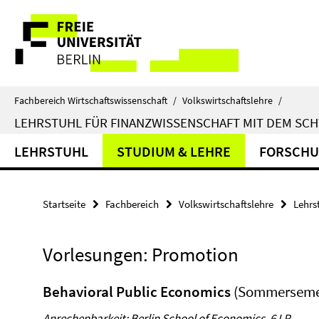
Springe
Service-
direkt
zu
Navigation
Inhalt
Fachbereich Wirtschaftswissenschaft
/
Volkswirtschaftslehre
/
LEHRSTUHL FÜR FINANZWISSENSCHAFT MIT DEM SCH
LEHRSTUHL
STUDIUM & LEHRE
FORSCH
Startseite
Fachbereich
Volkswirtschaftslehre
Lehrs
Vorlesungen: Promotion
Behavioral Public Economics
(Sommerseme
Anrechenbarkeit: Berlin School of Economics, 6 LP