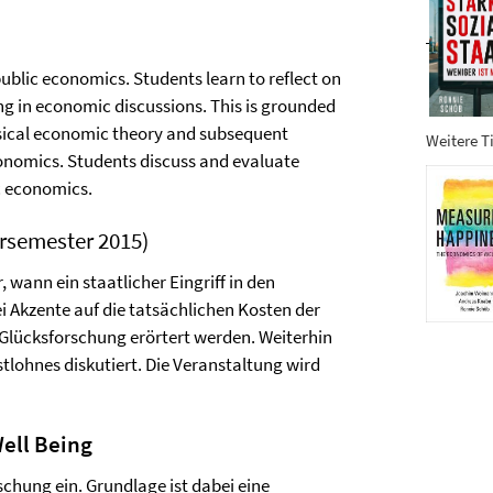
ublic economics. Students learn to reflect on
ng in economic discussions. This is grounded
ssical economic theory and subsequent
Weitere Ti
onomics. Students discuss and evaluate
c economics.
semester 2015)
 wann ein staatlicher Eingriff in den
ei Akzente auf die tatsächlichen Kosten der
r Glücksforschung erörtert werden. Weiterhin
ohnes diskutiert. Die Veranstaltung wird
Well Being
chung ein. Grundlage ist dabei eine