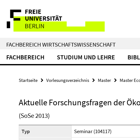
Springe
Service-
direkt
zu
Navigation
Inhalt
FACHBEREICH WIRTSCHAFTSWISSENSCHAFT
FACHBEREICH
STUDIUM UND LEHRE
BIB
Startseite
Vorlesungsverzeichnis
Master
Master Ec
Aktuelle Forschungsfragen der Ök
(SoSe 2013)
Typ
Seminar (104117)