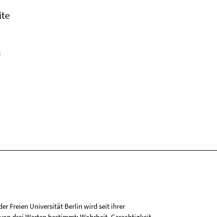
ite
k
r Freien Universität Berlin wird seit ihrer
on drei Werten bestimmt: Wahrheit, Gerechtigkeit