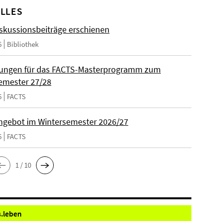
LLES
skussionsbeiträge erschienen
6
Bibliothek
ungen für das FACTS-Masterprogramm zum
emester 27/28
6
FACTS
gebot im Wintersemester 2026/27
6
FACTS
1 / 10
.
leben