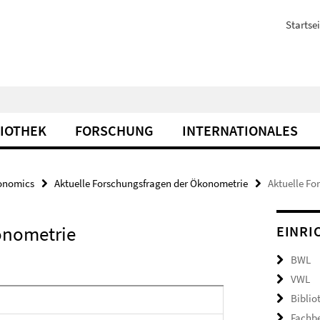
Startsei
LIOTHEK
FORSCHUNG
INTERNATIONALES
onomics
Aktuelle Forschungsfragen der Ökonometrie
Aktuelle Fo
onometrie
EINRI
BWL
VWL
Biblio
Fachb