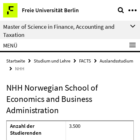
Springe
Service-
Freie Universität Berlin
direkt
Navigation
zu
Master of Science in Finance, Accounting and
Inhalt
Taxation
MENÜ
Startseite
Studium und Lehre
FACTS
Auslandsstudium
NHH
NHH Norwegian School of
Economics and Business
Administration
Anzahl der
3.500
Studierenden