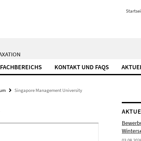
Startsei
AXATION
 FACHBEREICHS
KONTAKT UND FAQS
AKTUE
ium
Singapore Management University
y
AKTUE
Bewerb
Winters
03.08.202