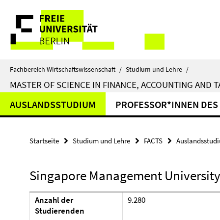
Springe
Service-
direkt
zu
Navigation
Inhalt
Fachbereich Wirtschaftswissenschaft
/
Studium und Lehre
/
MASTER OF SCIENCE IN FINANCE, ACCOUNTING AND T
AUSLANDSSTUDIUM
PROFESSOR*INNEN DES
Startseite
Studium und Lehre
FACTS
Auslandsstud
Singapore Management Universit
Anzahl der
9.280
Studierenden