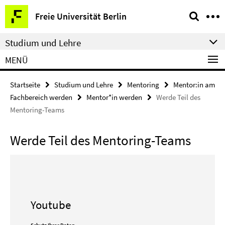
Springe
Service-
Freie Universität Berlin
direkt
Navigation
zu
Studium und Lehre
Inhalt
MENÜ
Startseite
Studium und Lehre
Mentoring
Mentor:in am
Fachbereich werden
Mentor*in werden
Werde Teil des
Mentoring-Teams
Werde Teil des Mentoring-Teams
Youtube