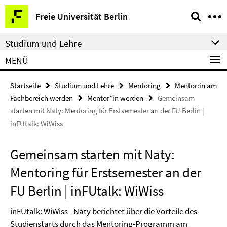
Springe
Service-
Freie Universität Berlin
direkt
Navigation
zu
Studium und Lehre
Inhalt
MENÜ
Startseite
Studium und Lehre
Mentoring
Mentor:in am
Fachbereich werden
Mentor*in werden
Gemeinsam
starten mit Naty: Mentoring für Erstsemester an der FU Berlin |
inFUtalk: WiWiss
Gemeinsam starten mit Naty:
Mentoring für Erstsemester an der
FU Berlin | inFUtalk: WiWiss
inFUtalk: WiWiss - Naty berichtet über die Vorteile des
Studienstarts durch das Mentoring-Programm am