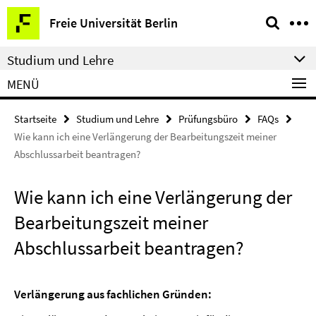
Springe
Service-
Freie Universität Berlin
direkt
Navigation
zu
Studium und Lehre
Inhalt
MENÜ
Startseite
Studium und Lehre
Prüfungsbüro
FAQs
Wie kann ich eine Verlängerung der Bearbeitungszeit meiner
Abschlussarbeit beantragen?
Wie kann ich eine Verlängerung der
Bearbeitungszeit meiner
Abschlussarbeit beantragen?
Verlängerung aus fachlichen Gründen: