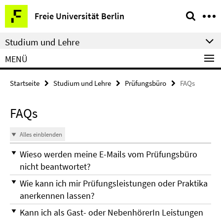
Springe
Service-
Freie Universität Berlin
direkt
Navigation
zu
Studium und Lehre
Inhalt
MENÜ
Startseite
Studium und Lehre
Prüfungsbüro
FAQs
FAQs
Alles einblenden
Wieso werden meine E-Mails vom Prüfungsbüro
nicht beantwortet?
Wie kann ich mir Prüfungsleistungen oder Praktika
anerkennen lassen?
Kann ich als Gast- oder NebenhörerIn Leistungen