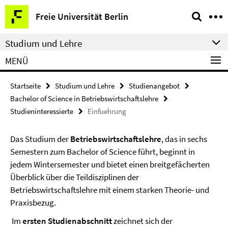
Springe
Service-
Freie Universität Berlin
direkt
Navigation
zu
Studium und Lehre
Inhalt
MENÜ
Startseite
Studium und Lehre
Studienangebot
Bachelor of Science in Betriebswirtschaftslehre
Studieninteressierte
Einfuehrung
Das Studium der
Betriebswirtschaftslehre
, das in sechs
Semestern zum Bachelor of Science führt, beginnt in
jedem Wintersemester und bietet einen breitgefächerten
Überblick über die Teildisziplinen der
Betriebswirtschaftslehre mit einem starken Theorie- und
Praxisbezug.
Im
ersten Studienabschnitt
zeichnet sich der