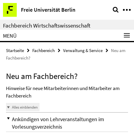
Springe
Service-
Freie Universität Berlin
direkt
Navigation
zu
Fachbereich Wirtschaftswissenschaft
Inhalt
MENÜ
Startseite
Fachbereich
Verwaltung & Service
Neu am
Fachbereich?
Neu am Fachbereich?
Hinweise für neue Mitarbeiterinnen und Mitarbeiter am
Fachbereich
Alles einblenden
Ankündigen von Lehrveranstaltungen im
Vorlesungsverzeichnis