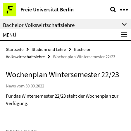
Springe
Service-
Freie Universität Berlin
direkt
Navigation
zu
Bachelor Volkswirtschaftslehre
Inhalt
MENÜ
Startseite
Studium und Lehre
Bachelor
Volkswirtschaftslehre
Wochenplan Wintersemester 22/23
Wochenplan Wintersemester 22/23
News vom 30.09.2022
Für das Wintersemester 22/23 steht der
Wochenplan
zur
Verfügung.