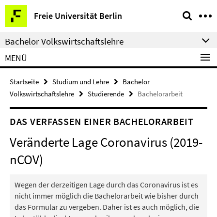
Springe
Service-
Freie Universität Berlin
direkt
Navigation
zu
Bachelor Volkswirtschaftslehre
Inhalt
MENÜ
Startseite
Studium und Lehre
Bachelor
Volkswirtschaftslehre
Studierende
Bachelorarbeit
DAS VERFASSEN EINER BACHELORARBEIT
Veränderte Lage Coronavirus (2019-
nCOV)
Wegen der derzeitigen Lage durch das Coronavirus ist es
nicht immer möglich die Bachelorarbeit wie bisher durch
das Formular zu vergeben. Daher ist es auch möglich, die