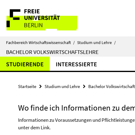
Springe
Service-
direkt
zu
Navigation
Inhalt
Fachbereich Wirtschaftswissenschaft
/
Studium und Lehre
/
BACHELOR VOLKSWIRTSCHAFTSLEHRE
STUDIERENDE
INTERESSIERTE
Startseite
Studium und Lehre
Bachelor Volkswirtschaft
Wo finde ich Informationen zu de
Informationen zu Voraussetzungen und Pflichtleistunge
unter dem Link.