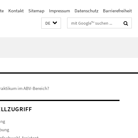
te
Kontakt
Sitemap
Impressum
Datenschutz
Barrierefreiheit
Suchbegriffe
DE
Praktikum im ABV-Bereich?
LLZUGRIFF
ung
bung
nfachwahl-Assistent