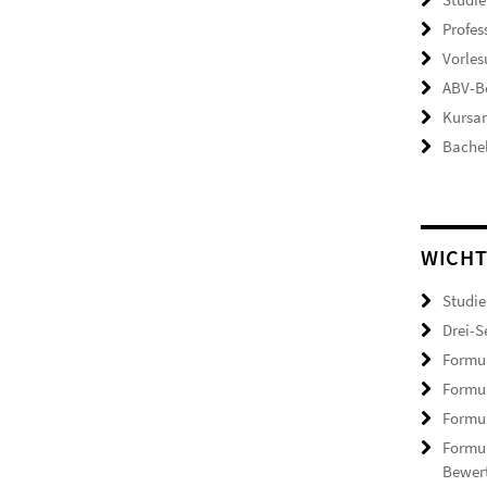
Profes
Vorle
ABV-B
Kursa
Bachel
WICHT
Studie
Drei-S
Formul
Formul
Formul
Formul
Bewer