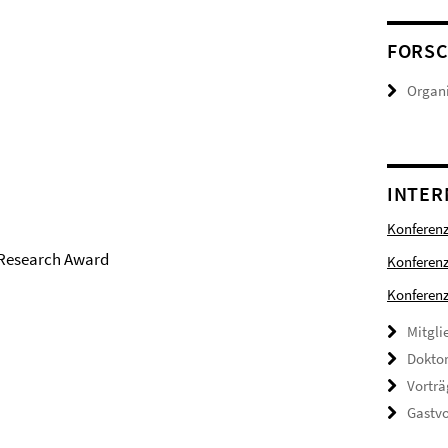
FORS
Organi
INTER
Konferen
t Research Award
Konferen
Konferenz
Mitgli
Doktor
Vorträ
Gastvo