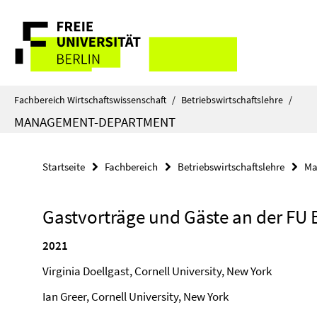
Springe
Service-
direkt
zu
Navigation
Inhalt
Fachbereich Wirtschaftswissenschaft
/
Betriebswirtschaftslehre
/
MANAGEMENT-DEPARTMENT
Startseite
Fachbereich
Betriebswirtschaftslehre
Ma
Gastvorträge und Gäste an der FU 
2021
Virginia Doellgast, Cornell University, New York
Ian Greer, Cornell University, New York