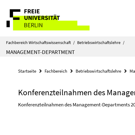
Springe
Service-
direkt
zu
Navigation
Inhalt
Fachbereich Wirtschaftswissenschaft
/
Betriebswirtschaftslehre
/
MANAGEMENT-DEPARTMENT
Startseite
Fachbereich
Betriebswirtschaftslehre
Ma
Konferenzteilnahmen des Manage
Konferenzteilnahmen des Management-Departments 202