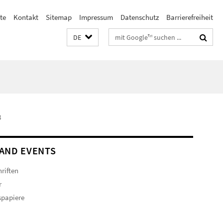
te
Kontakt
Sitemap
Impressum
Datenschutz
Barrierefreiheit
Suchbegriffe
DE
3
AND EVENTS
hriften
r
spapiere