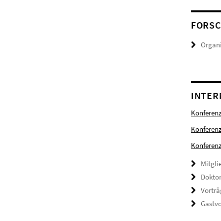
FORS
Organi
INTER
Konferen
Konferen
Konferenz
Mitgli
Doktor
Vorträ
Gastvo