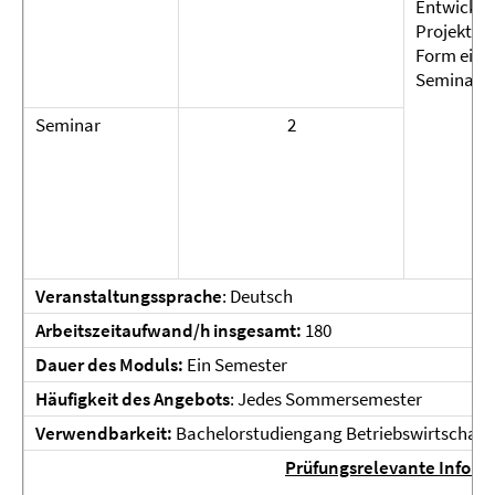
Entwicklu
Projektvor
Form eine
Seminarar
Seminar
2
Veranstaltungssprache
: Deutsch
Arbeitszeitaufwand/h insgesamt:
180
Dauer des Moduls:
Ein Semester
Häufigkeit des Angebots
: Jedes Sommersemester
Verwendbarkeit:
Bachelorstudiengang Betriebswirtschafts
Prüfungsrelevante Inform