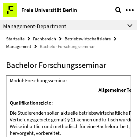
Springe
Service-
Freie Universität Berlin
direkt
Navigation
zu
Management-Department
Inhalt
Startseite
Fachbereich
Betriebswirtschaftslehre
Management
Bachelor Forschungsseminar
Bachelor Forschungsseminar
Modul: Forschungsseminar
Allgemeiner Teil
Qualifikationsziele:
Die Studierenden sollen aktuelle betriebswirtschaftliche Fo
Vertiefungsgebiete gemäß § 11 kennen und kritisch würdigen
Weise inhaltlich und methodisch für eine Bachelorarbeit, di
hervorgeht, vorbereitet.