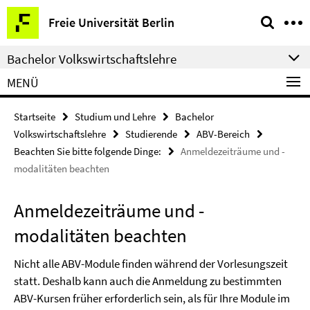
Springe
Service-
Freie Universität Berlin
direkt
Navigation
zu
Bachelor Volkswirtschaftslehre
Inhalt
MENÜ
Startseite
Studium und Lehre
Bachelor
Volkswirtschaftslehre
Studierende
ABV-Bereich
Beachten Sie bitte folgende Dinge:
Anmeldezeiträume und -
modalitäten beachten
Anmeldezeiträume und -
modalitäten beachten
Nicht alle ABV-Module finden während der Vorlesungszeit
statt. Deshalb kann auch die Anmeldung zu bestimmten
ABV-Kursen früher erforderlich sein, als für Ihre Module im