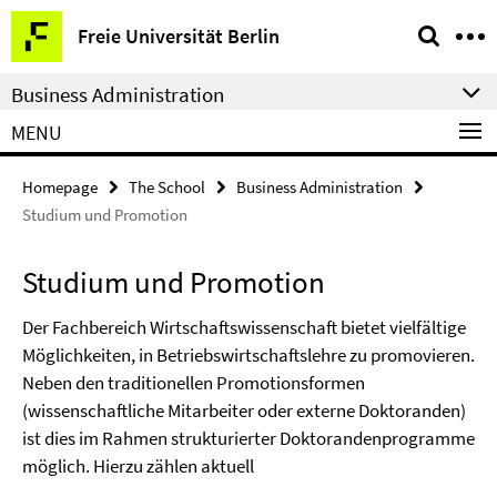
Springe
Service
Freie Universität Berlin
direkt
Navigation
zu
Business Administration
Inhalt
MENU
Homepage
The School
Business Administration
Studium und Promotion
Studium und Promotion
Der Fachbereich Wirtschaftswissenschaft bietet vielfältige
Möglichkeiten, in Betriebswirtschaftslehre zu promovieren.
Neben den traditionellen Promotionsformen
(wissenschaftliche Mitarbeiter oder externe Doktoranden)
ist dies im Rahmen strukturierter Doktorandenprogramme
möglich. Hierzu zählen aktuell