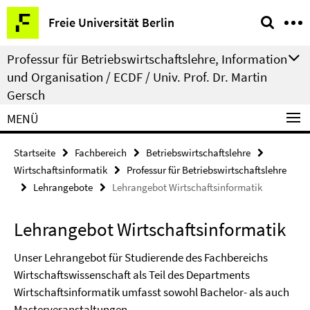
Springe
Service-
Freie Universität Berlin
direkt
Navigation
zu
Professur für Betriebswirtschaftslehre, Information
Inhalt
und Organisation / ECDF / Univ. Prof. Dr. Martin
Gersch
MENÜ
Startseite
Fachbereich
Betriebswirtschaftslehre
Wirtschaftsinformatik
Professur für Betriebswirtschaftslehre
Lehrangebote
Lehrangebot Wirtschaftsinformatik
Lehrangebot Wirtschaftsinformatik
Unser Lehrangebot für Studierende des Fachbereichs
Wirtschaftswissenschaft als Teil des Departments
Wirtschaftsinformatik umfasst sowohl Bachelor- als auch
Masterveranstaltungen.