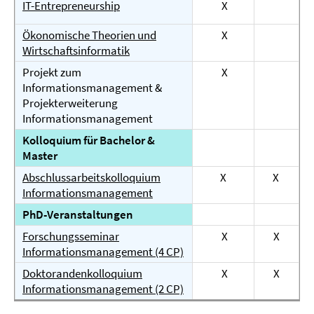
IT-Entrepreneurship
X
Ökonomische Theorien und
X
Wirtschaftsinformatik
Projekt zum
X
Informationsmanagement &
Projekterweiterung
Informationsmanagement
Kolloquium für Bachelor &
Master
Abschlussarbeitskolloquium
X
X
Informationsmanagement
PhD-Veranstaltungen
Forschungsseminar
X
X
Informationsmanagement (4 CP)
Doktorandenkolloquium
X
X
Informationsmanagement (2 CP)