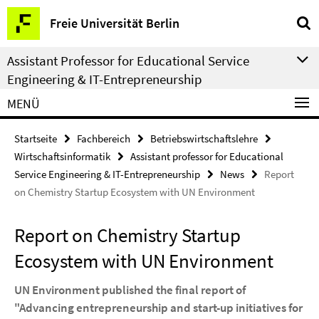
Springe
Service-
Freie Universität Berlin
direkt
Navigation
zu
Assistant Professor for Educational Service
Inhalt
Engineering & IT-Entrepreneurship
MENÜ
Startseite
Fachbereich
Betriebswirtschaftslehre
Wirtschaftsinformatik
Assistant professor for Educational
Service Engineering & IT-Entrepreneurship
News
Report
on Chemistry Startup Ecosystem with UN Environment
Report on Chemistry Startup
Ecosystem with UN Environment
UN Environment published the final report of
"Advancing entrepreneurship and start-up initiatives for