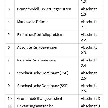
1.2
3
Grundmodell Erwartungsnutzen
Abschnitt
1.3
4
Markowitz-Prämie
Abschnitt
2.1
5
Einfaches Portfolioproblem
Abschnitt
2.2
6
Absolute Risikoaversion
Abschnitt
2.3
7
Relative Risikoaversion
Abschnitt
2.4
8
Stochastische Dominanz (FSD)
Abschnitt
2.5
9
Stochastische Dominanz (SSD)
Abschnitt
2.5
10
Grundmodell Ungewissheit
Abschnitt 3
11
Erwartungsnutzen bei
Abschnitt 3