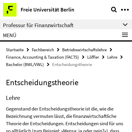
Springe
Service-
Freie Universität Berlin
direkt
Navigation
zu
Professur für Finanzwirtschaft
Inhalt
MENÜ
Startseite
Fachbereich
Betriebswirtschaftslehre
Finance, Accounting & Taxation (FACTS)
Löffler
Lehre
Bachelor (BWL/VWL)
Entscheidungstheorie
Entscheidungstheorie
Lehre
Gegenstand der Entscheidungstheorie ist die, wie die
Bezeichnung vermuten lässt, die finanzwirtschaftliche
Theorie der Entscheidungen. Entscheidungen sind für uns
so alltäglich (zum Beispiel: »Mensa: ja oder nein?«), dass