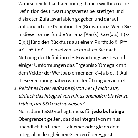
Wahrscheinlichkeitsrechnung) haben wir Ihnen eine
Definition des Erwartungswertes bei stetigen und
diskreten Zufallsvariablen gegeben und darauf
aufbauend eine Definition der (Ko-)varianz. Wenn Sie
in diese Formel für die Varianz [Var(x)=Cov(x,x)=E(x-
E(x))] für x den Rückfluss aus einem Portfolio X_Pf=
aX + bY + cZ +... einsetzen, so erhalten Sie nach
Nutzung der Definition des Erwartungswertes und
einiger Umformungen das Ergebnis x'Omega x mit
dem Vektor der Wertpapiermengen x'=(a b c ...). Auf
diese Rechnung haben wir in der Übung verzichtet.
Reicht es in der Aufgabe b) von Set 6) nicht aus,
einfach das Integral von minus unendlich bis vier zu
bilden, um SSD nachzuweisen?
Nein, damit SSD vorliegt, muss für
jede beliebige
Obergrenze t gelten, das das Integral von minus
unendlich bis t über F_x kleiner oder gleich dem
Integral in den gleichen Grenzen über F_y ist.